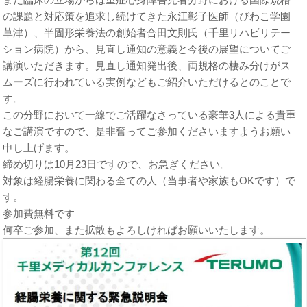
また臨床の立場からは重症心身障害児者分野における国際規格
の課題と対応策を追求し続けてきた永江彰子医師（びわこ学園
草津）、半固形栄養法の創始者合田文則氏（千里リハビリテー
ション病院）から、見直し通知の意義と今後の展望についてご
講演いただきます。見直し通知発出後、両規格の棲み分けがス
ムーズに行われている実例などもご紹介いただけるとのことで
す。
この分野において一線でご活躍なさっている豪華3人による貴重
なご講演ですので、是非奮ってご参加くださいますようお願い
申し上げます。
締め切りは10月23日ですので、お急ぎください。
対象は経腸栄養に関わる全ての人（当事者や家族もOKです）で
す。
参加費無料です
何卒ご参加、また拡散もよろしければお願いいたします。